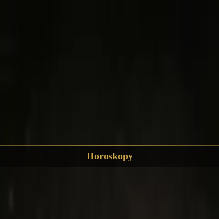
Horoskopy