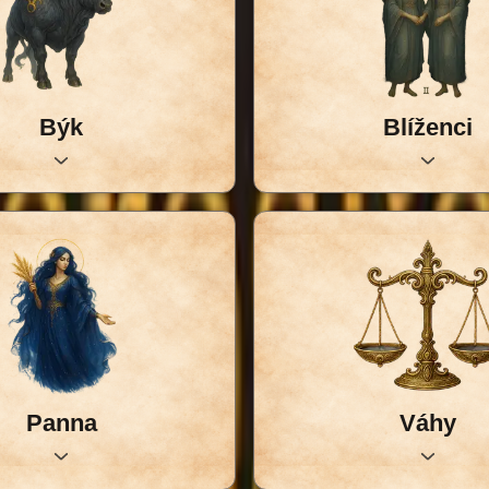
Býk
Blíženci
Panna
Váhy