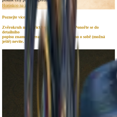
Horoskop na zítra
👉
Poznejte více
Zvěrokruh má co říct ke každému z nás. Ponořte se do
detailního
popisu znamení
Beran
a objevte, co všechno o sobě (možná
ještě) nevíte.