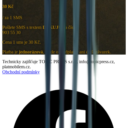
30 Kč
/ za 1 SMS
Pošlete SMS s textem
DEKUJU
na číslo
903 55 30
Cena 1 sms je 30 Kč.
Platba je
jednorázová
, nejde o předplatné ani další závazek.
Technicky zajišťuje TOPIC PRESS s.r.o., info@topicpress.cz,
platmobilem.cz.
Obchodní podmínky