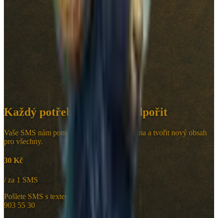
Každý potřebuje někdy podpořit
Vaše SMS nám pomáhá udržet projekt zdarma a tvořit nový obsah
pro všechny.
30 Kč
/ za 1 SMS
Pošlete SMS s textem
DEKUJU
na číslo
903 55 30