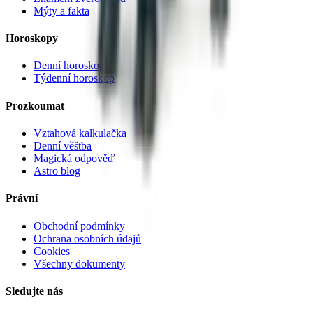
Mýty a fakta
Horoskopy
Denní horoskop
Týdenní horoskop
Prozkoumat
Vztahová kalkulačka
Denní věštba
Magická odpověď
Astro blog
Právní
Obchodní podmínky
Ochrana osobních údajů
Cookies
Všechny dokumenty
Sledujte nás