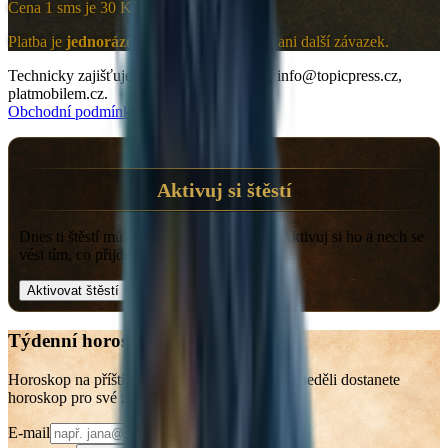
Cena 1 sms je 30 Kč.
Platba je
jednorázová
, nejde o předplatné ani další závazek.
Technicky zajišťuje TOPIC PRESS s.r.o., info@topicpress.cz,
platmobilem.cz.
Obchodní podmínky
Aktivuj si štěstí
Dnes ti štěstí může otevřít správné dveře. Aktivuj si ho a nech se
vést tím, co přijde.
Aktivovat štěstí
Týdenní horoskop do e-mailu
Horoskop na příští týden už v neděli. Každou neděli dostanete
horoskop pro své znamení na příští týden.
E-mail