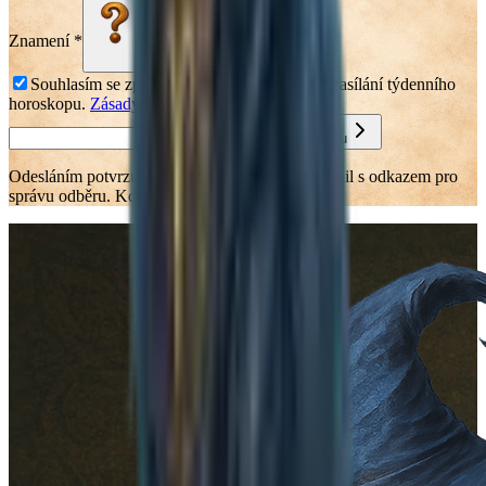
Znamení
*
Vyberte znamení
Souhlasím se zpracováním údajů za účelem zasílání týdenního
horoskopu.
Zásady
Přihlásit se k odběru
Odesláním potvrzuješ, že rozumíš, že přijde e-mail s odkazem pro
správu odběru. Kdykoliv se můžeš odhlásit.