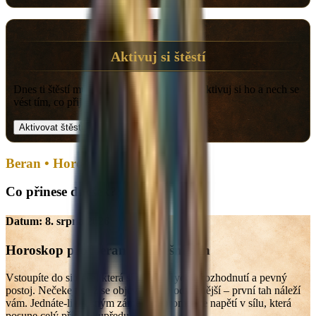
Aktivuj si štěstí
Dnes ti štěstí může otevřít správné dveře. Aktivuj si ho a nech se
vést tím, co přijde.
Aktivovat štěstí
Beran • Horoskop na dnes
Co přinese dnešek?
Datum:
8. srpna 2026
Horoskop pro
Beran
na dnešní den
Vstoupíte do situace, která si vyžádá rychlé rozhodnutí a pevný
postoj. Nečekejte, až se objeví někdo odvážnější – první tah náleží
vám. Jednáte-li s jasným záměrem, proměníte napětí v sílu, která
posune celý příběh kupředu.