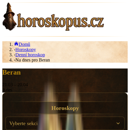
Domů
›
Horoskopy
›
Denní horoskop
›
Na dnes pro Beran
Beran
21.03
–
20.04
Aries
Horoskopy
Vyberte sekci